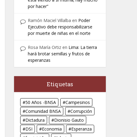
por hacer”
Ramón Maciel Villalba
en
Poder
Ejecutivo debe responsabilizarse
por muerte de niñas en el norte
Rosa María Ortiz
en
Lima: La tierra
hará brotar semillas y frutos de
esperanzas
Etiquetas
50 Años -BNSA
Campesinos
Comunidad BNSA
Corrupción
Dictadura
Dionisio Gauto
DSI
Economia
Esperanza