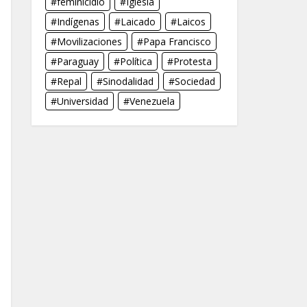
feminicidio
Iglesia
Indígenas
Laicado
Laicos
Movilizaciones
Papa Francisco
Paraguay
Política
Protesta
Repal
Sinodalidad
Sociedad
Universidad
Venezuela