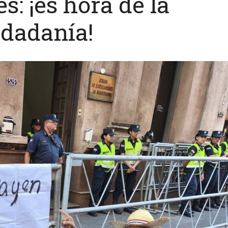
s: ¡es hora de la
udadanía!