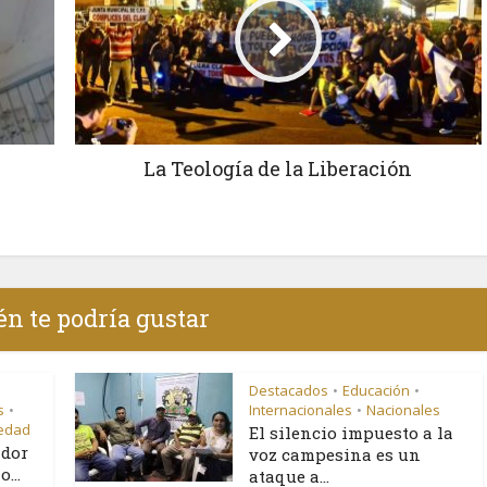
La Teología de la Liberación
n te podría gustar
Destacados
Educación
•
•
s
Internacionales
Nacionales
•
•
iedad
El silencio impuesto a la
ador
voz campesina es un
...
ataque a...