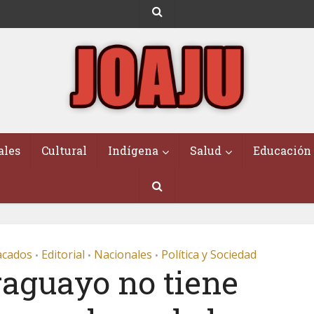
ales
Cultural
Indígena
Salud
Educación
acados
Editorial
Nacionales
Política y Sociedad
•
•
•
raguayo no tiene