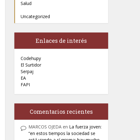
Salud
Uncategorized
Enlaces de interés
Codehupy
El Surtidor
Serpaj
EA
FAPI
Comentarios recientes
MARCOS OJEDA
en
La fuerza joven:
“en estos tiempos la sociedad se
está viendo a sí misma; hay mucho