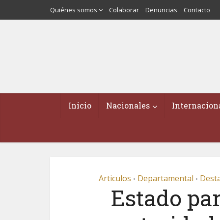
Quiénes somos
Colaborar
Denuncias
Contacto
Inicio
Nacionales
Internacion
Articulos
Departamental
Dest
•
•
Estado pa