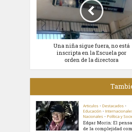
Una niña sigue fuera, no está
inscripta en la Escuela por
orden de la directora
Tambié
Articulos
Destacados
•
•
Educación
Internacionale
•
Nacionales
Política y Soc
•
Edgar Morin: El pens
de la complejidad como