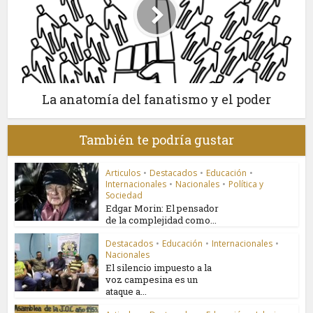
La anatomía del fanatismo y el poder
También te podría gustar
Articulos
•
Destacados
•
Educación
•
Internacionales
•
Nacionales
•
Política y
Sociedad
Edgar Morin: El pensador
de la complejidad como...
Destacados
•
Educación
•
Internacionales
•
Nacionales
El silencio impuesto a la
voz campesina es un
ataque a...