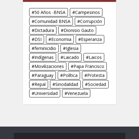
50 Años -BNSA
Campesinos
Comunidad BNSA
Corrupción
Dictadura
Dionisio Gauto
DSI
Economia
Esperanza
feminicidio
Iglesia
Indígenas
Laicado
Laicos
Movilizaciones
Papa Francisco
Paraguay
Política
Protesta
Repal
Sinodalidad
Sociedad
Universidad
Venezuela