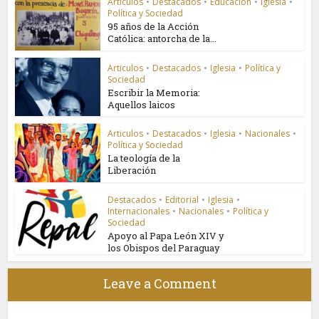
Articulos
•
Destacados
•
Educación
•
Iglesia
•
Política y Sociedad
95 años de la Acción
Católica: antorcha de la...
Articulos
•
Destacados
•
Iglesia
•
Política y
Sociedad
Escribir la Memoria:
Aquellos laicos
Articulos
•
Destacados
•
Iglesia
•
Nacionales
•
Política y Sociedad
La teología de la
Liberación
Destacados
•
Editorial
•
Iglesia
•
Internacionales
•
Nacionales
•
Política y
Sociedad
Apoyo al Papa León XIV y
los Obispos del Paraguay
Leave a Comment