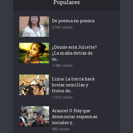
Populares
De poema en poema
2.587 vistas
¿Dónde está Juliette?
¿La mafia detrás de
su...
1.485 vistas
Lima: La tierra hará
brotar semillas y
frutos de...
1.012 vistas
Arancel 0: Hay que
desmontar esquemas
sociales y...
983 vistas