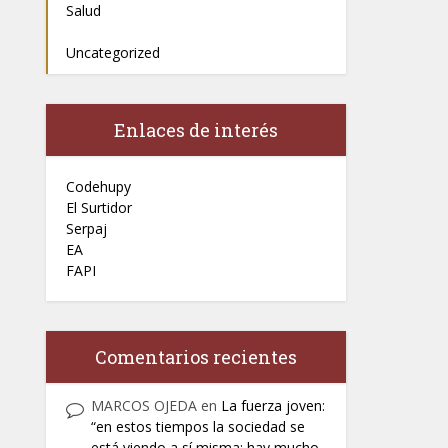
Salud
Uncategorized
Enlaces de interés
Codehupy
El Surtidor
Serpaj
EA
FAPI
Comentarios recientes
MARCOS OJEDA
en
La fuerza joven:
“en estos tiempos la sociedad se
está viendo a sí misma; hay mucho