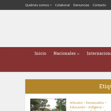
Quiénes somos
Colaborar
Denuncias
Contacto
Inicio
Nacionales
Internacion
Etiq
Articulos
Destacados
•
•
Educación
Indígena
•
•