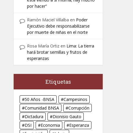
por hacer”
Ramón Maciel Villalba
en
Poder
Ejecutivo debe responsabilizarse
por muerte de niñas en el norte
Rosa María Ortiz
en
Lima: La tierra
hará brotar semillas y frutos de
esperanzas
Etiquetas
50 Años -BNSA
Campesinos
Comunidad BNSA
Corrupción
Dictadura
Dionisio Gauto
DSI
Economia
Esperanza