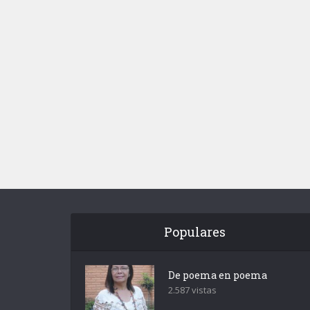
Populares
De poema en poema
2.587 vistas