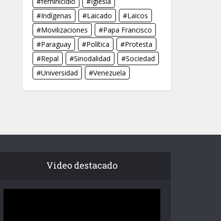
feminicidio
Iglesia
Indígenas
Laicado
Laicos
Movilizaciones
Papa Francisco
Paraguay
Política
Protesta
Repal
Sinodalidad
Sociedad
Universidad
Venezuela
Video destacado
Reproductor
de
vídeo